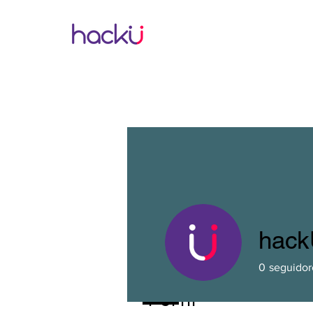
hack
0
seguidor
Perfil