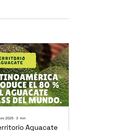
nov 2025
∙
3
min
erritorio Aguacate