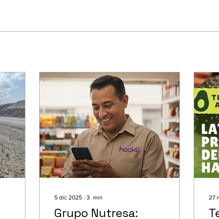
5 dic 2025
∙
3
min
27 
Grupo Nutresa:
T