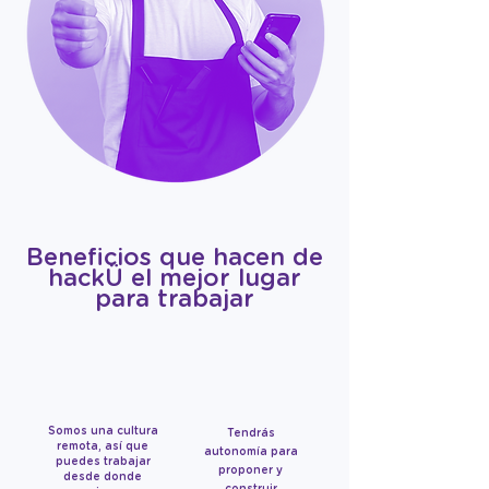
Beneficios que hacen de
hackÜ el mejor lugar
para trabajar
Somos una cultura
Tendrás
remota, así que
autonomía para
puedes trabajar
proponer y
desde donde