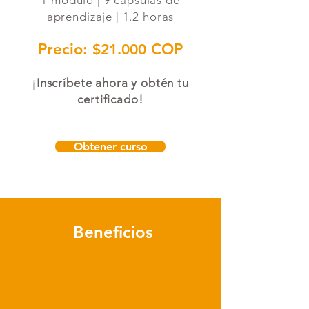
1 módulo |
9 cápsulas de
aprendizaje | 1.2 horas
Precio:
COP
$21.000
¡Inscríbete ahora y obtén tu
certificado!
Obtener curso
Beneficios