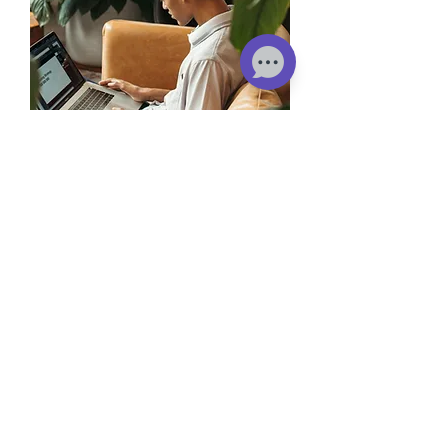
Excel básico
Módulos: 3
Tempo: 8 horas
$ 55.000 COP
Saber mais