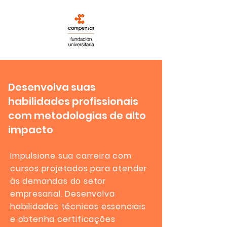
Desenvolva suas
habilidades profissionais
com metodologias de alto
impacto
Impulsione sua carreira com
cursos projetados para atender
às demandas do setor
empresarial. Desenvolva
habilidades técnicas essenciais
e obtenha certificações