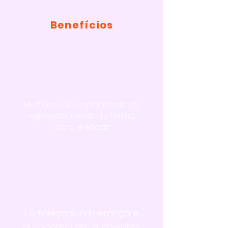
Benefícios
Melhore sua capacidade de
expressar ideias de forma
clara e eficaz.
Fortaleça sua liderança e
autonomia em ambientes