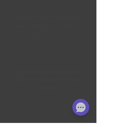
Fortalece toda a região lombar,
costas, pescoço e ombros, a
partir do core.
Aprenda massagens que
ajudam a relaxar o pescoço e
os ombros.
Melhore sua flexibilidade, alivie
seu pescoço e equilibre sua