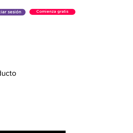
Comienza gratis
ciar sesión
ducto
Precio
de
ferta