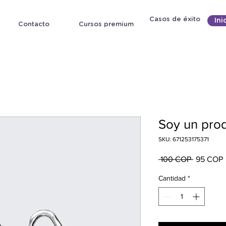
Casos de éxito
Ini
Contacto
Cursos premium
Soy un pro
SKU: 671253175371
Precio
 100 COP 
95 COP
o
Cantidad
*