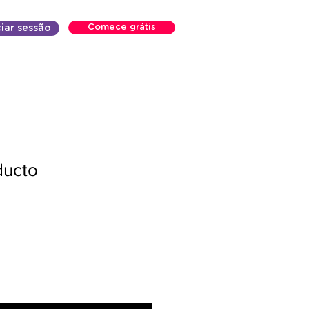
Comece grátis
ciar sessão
ducto
Preço
promocional