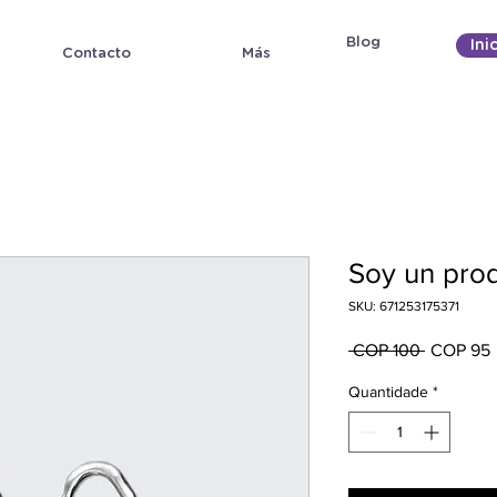
Blog
Ini
Contacto
Más
Soy un pro
SKU: 671253175371
Preço
 COP 100 
COP 95
normal
Quantidade
*